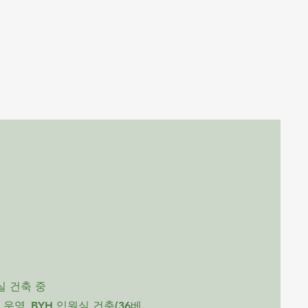
실 건축 중
BYH 입원실 건축(36베
립 운영,