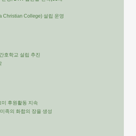
ristian College) 설립 운영
 간호학교 설립 추진
작
피그미 후원활동 지속
피그미족의 화합의 장을 생성