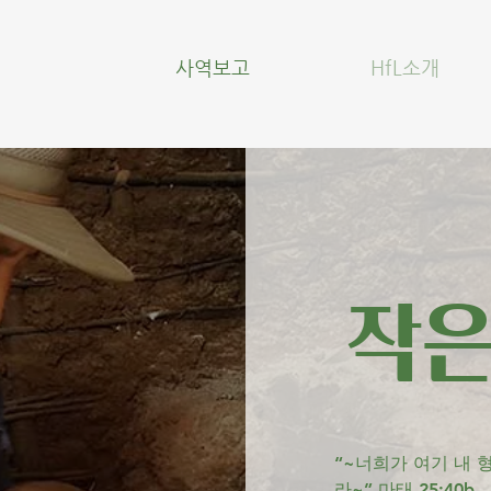
사역보고
HfL소개
작
“~너희가 여기 내 
라~” 마태 25:40b